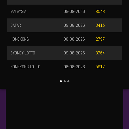
MALAYSIA
09-08-2026
8548
QATAR
09-08-2026
3415
HONGKONG
08-08-2026
2797
SYDNEY LOTTO
09-08-2026
3764
HONGKONG LOTTO
08-08-2026
5917