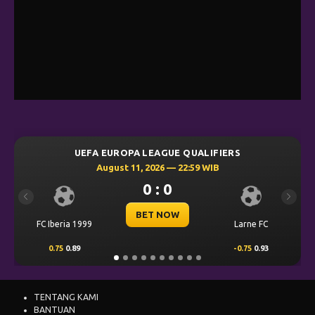
UEFA EUROPA LEAGUE QUALIFIERS
August 11, 2026 — 22:59 WIB
0 : 0
Previous
Next
BET NOW
ia 1999
Larne FC
Sevilla
0.89
-0.75
0.93
0.25
0.95
TENTANG KAMI
BANTUAN