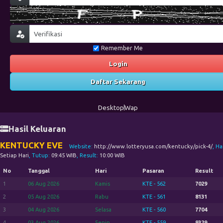
Remember Me
Login
Daftar Sekarang
Desktop
Wap
Hasil Keluaran
KENTUCKY EVE
Website:
http://www.lotteryusa.com/kentucky/pick-4/
, Ha
Setiap Hari
, Tutup:
09:45 WIB
, Result:
10:00 WIB
No
Tanggal
Hari
Pasaran
Result
1
06 Aug 2026
Kamis
KTE - 562
7029
2
05 Aug 2026
Rabu
KTE - 561
8131
3
04 Aug 2026
Selasa
KTE - 560
7704
4
03 Aug 2026
Senin
KTE - 559
9329