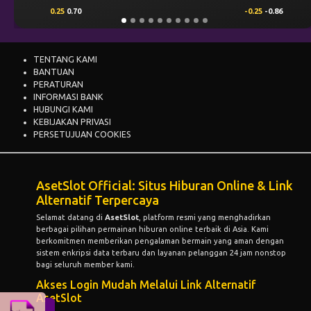
25
0.70
-0.25
-0.86
-0.2
TENTANG KAMI
BANTUAN
PERATURAN
INFORMASI BANK
HUBUNGI KAMI
KEBIJAKAN PRIVASI
PERSETUJUAN COOKIES
AsetSlot Official: Situs Hiburan Online & Link
Alternatif Terpercaya
Selamat datang di
AsetSlot
, platform resmi yang menghadirkan
berbagai pilihan permainan hiburan online terbaik di Asia. Kami
berkomitmen memberikan pengalaman bermain yang aman dengan
sistem enkripsi data terbaru dan layanan pelanggan 24 jam nonstop
bagi seluruh member kami.
Akses Login Mudah Melalui Link Alternatif
AsetSlot