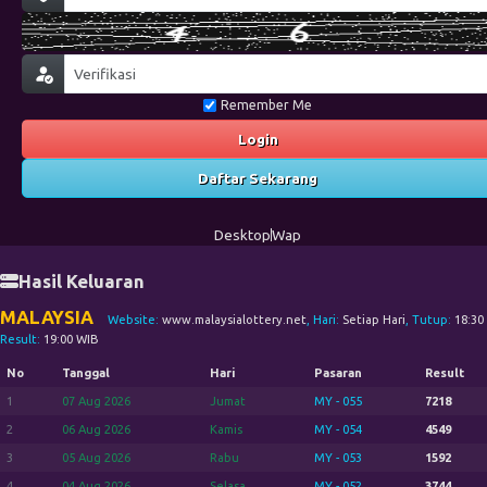
Remember Me
Login
Daftar Sekarang
Desktop
Wap
Hasil Keluaran
MALAYSIA
Website:
www.malaysialottery.net
, Hari:
Setiap Hari
, Tutup:
18:30
Result:
19:00 WIB
No
Tanggal
Hari
Pasaran
Result
1
07 Aug 2026
Jumat
MY - 055
7218
2
06 Aug 2026
Kamis
MY - 054
4549
3
05 Aug 2026
Rabu
MY - 053
1592
4
04 Aug 2026
Selasa
MY - 052
3744