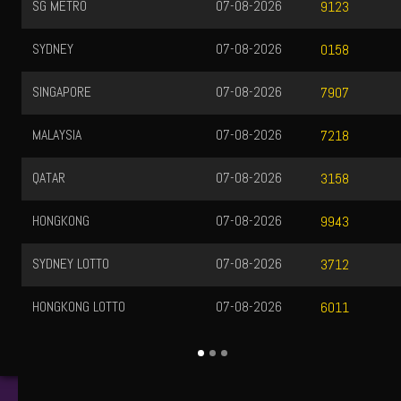
SG METRO
07-08-2026
9123
SYDNEY
07-08-2026
0158
SINGAPORE
07-08-2026
7907
MALAYSIA
07-08-2026
7218
QATAR
07-08-2026
3158
HONGKONG
07-08-2026
9943
SYDNEY LOTTO
07-08-2026
3712
HONGKONG LOTTO
07-08-2026
6011