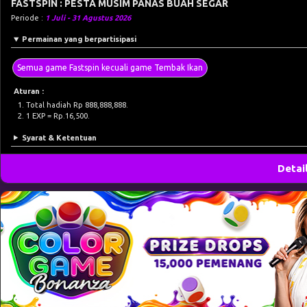
FASTSPIN : PESTA MUSIM PANAS BUAH SEGAR
Periode :
1 Juli - 31 Agustus 2026
Permainan yang berpartisipasi
Semua game Fastspin kecuali game Tembak Ikan
Aturan :
Total hadiah Rp 888,888,888.
1 EXP = Rp.16,500.
Syarat & Ketentuan
Detai