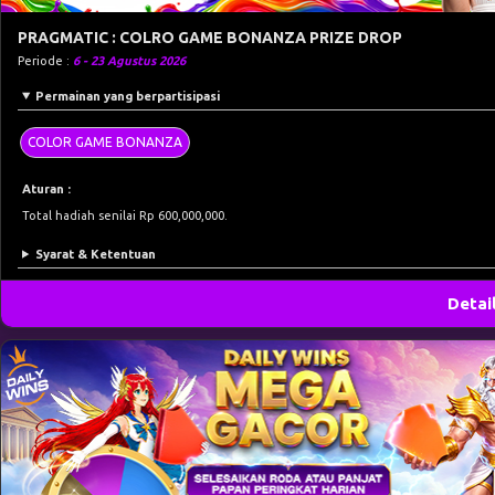
PRAGMATIC : COLRO GAME BONANZA PRIZE DROP
Periode :
6 - 23 Agustus 2026
Permainan yang berpartisipasi
COLOR GAME BONANZA
Aturan :
Total hadiah senilai Rp 600,000,000.
Syarat & Ketentuan
Detai