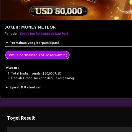
JOKER : MONEY METEOR
Periode :
Event berlangsung setiap hari
Permainan yang berpartisipasi
Semua permainan slot JokerGaming
Aturan :
Total hadiah senilai $80,000 USD.
Hadiah Grand Jackpot dari Jokergaming.
Syarat & Ketentuan
Togel Result