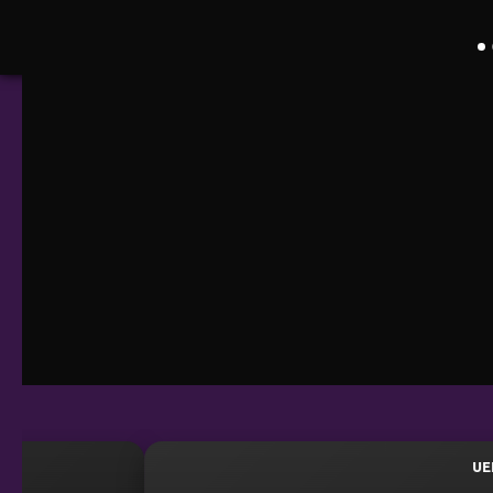
UEFA CHAMPIONS 
August 12, 20