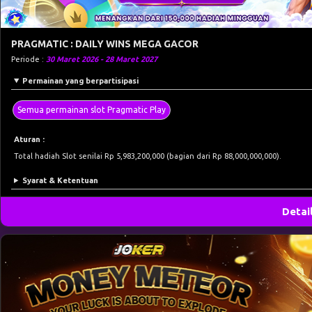
PRAGMATIC : DAILY WINS MEGA GACOR
Periode :
30 Maret 2026 - 28 Maret 2027
Permainan yang berpartisipasi
Semua permainan slot Pragmatic Play
Aturan :
Total hadiah Slot senilai Rp 5,983,200,000 (bagian dari Rp 88,000,000,000).
Syarat & Ketentuan
Detai