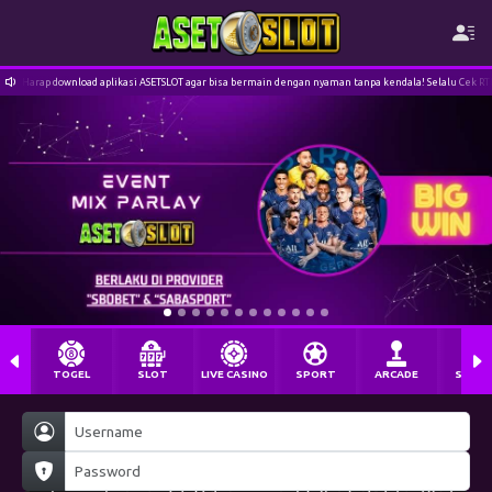
Harap download aplikasi ASETSLOT agar bisa bermain dengan nyaman tanpa kendala! Selalu Cek R
TOGEL
SLOT
LIVE CASINO
SPORT
ARCADE
SABU