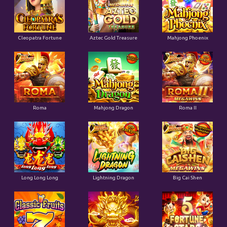
Cleopatra Fortune
Aztec Gold Treasure
Mahjong Phoenix
Roma
Mahjong Dragon
Roma II
Long Long Long
Lightning Dragon
Big Cai Shen