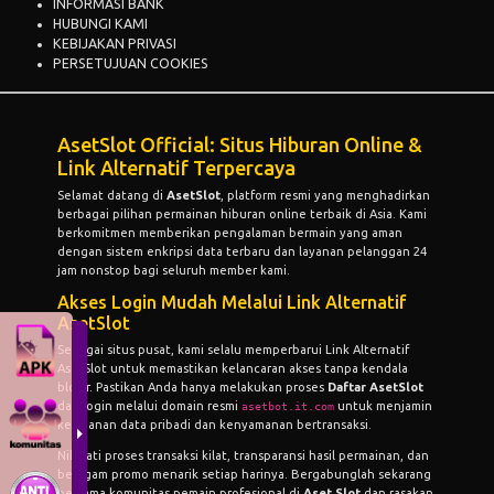
INFORMASI BANK
HUBUNGI KAMI
KEBIJAKAN PRIVASI
PERSETUJUAN COOKIES
AsetSlot Official: Situs Hiburan Online &
Link Alternatif Terpercaya
Selamat datang di
AsetSlot
, platform resmi yang menghadirkan
berbagai pilihan permainan hiburan online terbaik di Asia. Kami
berkomitmen memberikan pengalaman bermain yang aman
dengan sistem enkripsi data terbaru dan layanan pelanggan 24
jam nonstop bagi seluruh member kami.
Akses Login Mudah Melalui Link Alternatif
AsetSlot
Sebagai situs pusat, kami selalu memperbarui
Link Alternatif
AsetSlot
untuk memastikan kelancaran akses tanpa kendala
blokir. Pastikan Anda hanya melakukan proses
Daftar AsetSlot
dan login melalui domain resmi
untuk menjamin
asetbot.it.com
keamanan data pribadi dan kenyamanan bertransaksi.
Nikmati proses transaksi kilat, transparansi hasil permainan, dan
beragam promo menarik setiap harinya. Bergabunglah sekarang
bersama komunitas pemain profesional di
Aset Slot
dan rasakan