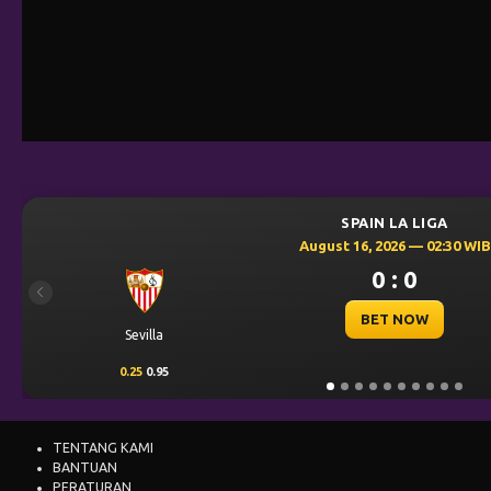
SPAIN LA LIGA
August 16, 2026 — 02:30 WIB
0 : 0
Previous
BET NOW
Rayo Vallecano
-0.25
0.95
TENTANG KAMI
BANTUAN
PERATURAN